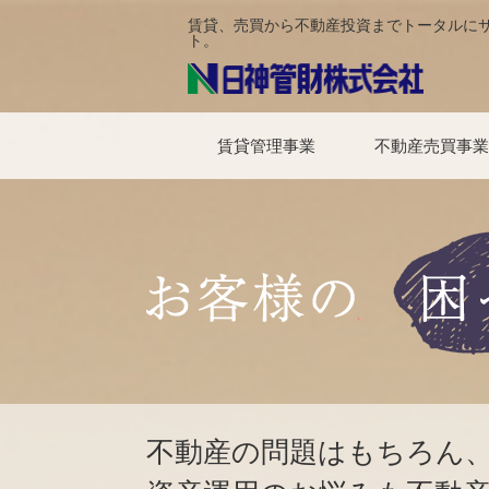
賃貸、売買から不動産投資までトータルに
ト。
賃貸管理事業
不動産売買事
賃貸物件検索
賃貸管理会社をお探しの方
貸し方フローチャート
賃貸管理プラン
資産活用サポート
賃貸入居者様へ
賃貸オーナー様専用サイト
賃貸仲介会社様専用サイト
お問い合わせ
買いたい方
売りたい方
お問い合わせ
これから経営され
すでに経営されて
滞納保証
一括借上システム
故障かな？と思っ
解約のお手続き
賃貸入居のご
不動産の問題はもちろん