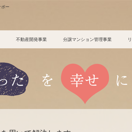
サポー
業
不動産開発事業
分譲マンション管理事業
リ
る方
いる方
たら
案内
事業内容
お問い合わせ
マンション管理について
マンション管理会社変更をご検討
日神だよりバックナンバー
ファミリーコール24
各種申請・お手続きについて
重要事項調査依頼
会員専用掲示板
お問い合わせ
リフ
リフ
リフ
HO
お問
の皆さま
、