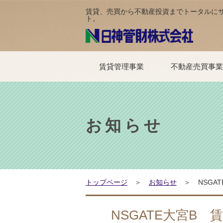
賃貸、売買から不動産投資までトータルに
ト。
賃貸管理事業
不動産売買事
賃貸物件検索
賃貸管理会社をお探しの方
貸し方フローチャート
賃貸管理プラン
資産活用サポート
賃貸入居者様へ
賃貸オーナー様専用サイト
賃貸仲介会社様専用サイト
お問い合わせ
買いたい方
売りたい方
お問い合わせ
これから経営され
すでに経営されて
滞納保証
一括借上システム
故障かな？と思っ
解約のお手続き
賃貸入居のご
お知らせ
トップページ
お知らせ
NSGA
NSGATE大宮B 