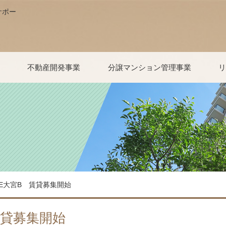
サポー
業
不動産開発事業
分譲マンション管理事業
リ
る方
いる方
たら
案内
事業内容
お問い合わせ
マンション管理について
マンション管理会社変更をご検討
日神だよりバックナンバー
ファミリーコール24
各種申請・お手続きについて
重要事項調査依頼
会員専用掲示板
お問い合わせ
リフ
リフ
リフ
HO
お問
の皆さま
TE大宮B 賃貸募集開始
賃貸募集開始