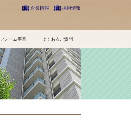
企業情報
採用情報
フォーム事業
よくあるご質問
ォーム事例集
ォームのすすめ方
ォーム相談会情報
W TO ハウスケア
い合わせ
借りたい方
買いたい方
売りたい方
区分所有者様